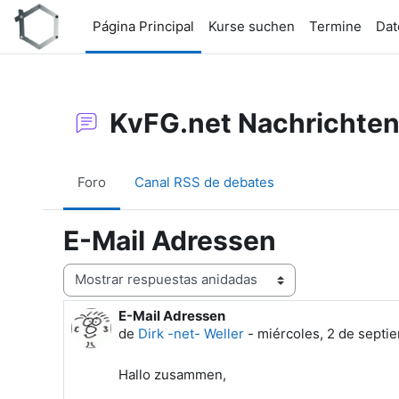
Salta al contenido principal
Página Principal
Kurse suchen
Termine
Dat
KvFG.net Nachrichte
Foro
Canal RSS de debates
E-Mail Adressen
Mostrar modo
E-Mail Adressen
Número de respuestas: 0
de
Dirk -net- Weller
-
miércoles, 2 de septi
Hallo zusammen,