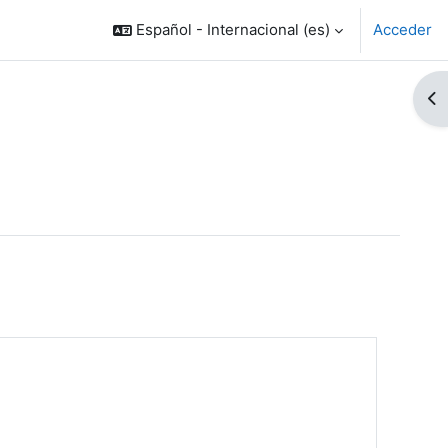
Español - Internacional ‎(es)‎
Acceder
Ab