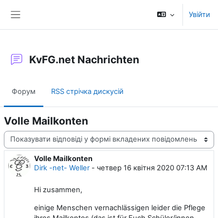
Перейти до головного вмісту
Увійти
Бокова панель
KvFG.net Nachrichten
Форум
RSS стрічка дискусій
Volle Mailkonten
Тип показу
Volle Mailkonten
Кількість відповідей: 0
Dirk -net- Weller
-
четвер 16 квітня 2020 07:13 AM
Hi zusammen,
einige Menschen vernachlässigen leider die Pflege
ihres Mailkontos (das ist für Euch Schüler/innen