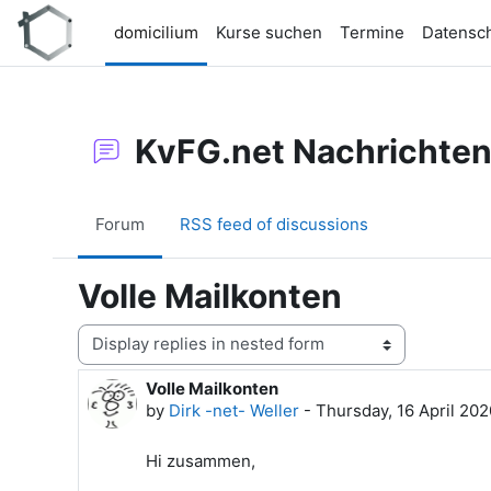
Skip to main content
domicilium
Kurse suchen
Termine
Datensc
KvFG.net Nachrichte
Forum
RSS feed of discussions
Volle Mailkonten
Display mode
Volle Mailkonten
Number of replies: 0
by
Dirk -net- Weller
-
Thursday, 16 April 202
Hi zusammen,