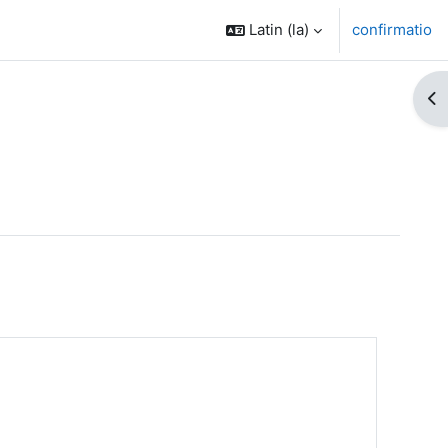
Latin ‎(la)‎
confirmatio
Op