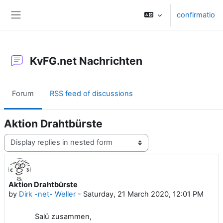
Skip to main content
confirmatio
Side panel
KvFG.net Nachrichten
Forum
RSS feed of discussions
Aktion Drahtbürste
Display mode
Aktion Drahtbürste
Number of replies: 0
by
Dirk -net- Weller
-
Saturday, 21 March 2020, 12:01 PM
Salü zusammen,