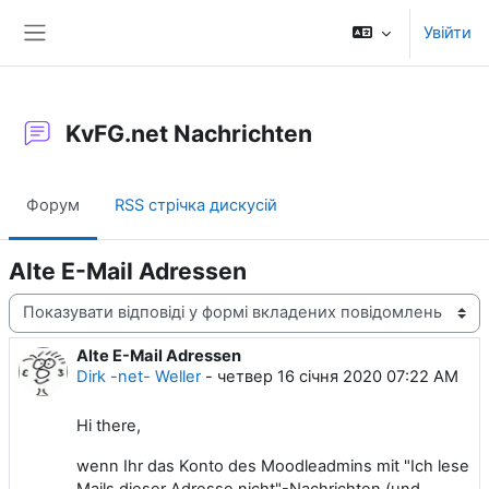
Перейти до головного вмісту
Увійти
Бокова панель
KvFG.net Nachrichten
Форум
RSS стрічка дискусій
Alte E-Mail Adressen
Тип показу
Alte E-Mail Adressen
Кількість відповідей: 0
Dirk -net- Weller
-
четвер 16 січня 2020 07:22 AM
Hi there,
wenn Ihr das Konto des Moodleadmins mit "Ich lese
Mails dieser Adresse nicht"-Nachrichten (und