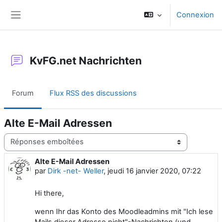
Passer au contenu principal
Connexion
Panneau latéral
KvFG.net Nachrichten
Forum
Flux RSS des discussions
Alte E-Mail Adressen
Type d’affichage
Alte E-Mail Adressen
Nombre de réponses : 0
par
Dirk -net- Weller
,
jeudi 16 janvier 2020, 07:22
Hi there,
wenn Ihr das Konto des Moodleadmins mit "Ich lese
Mails dieser Adresse nicht"-Nachrichten (und