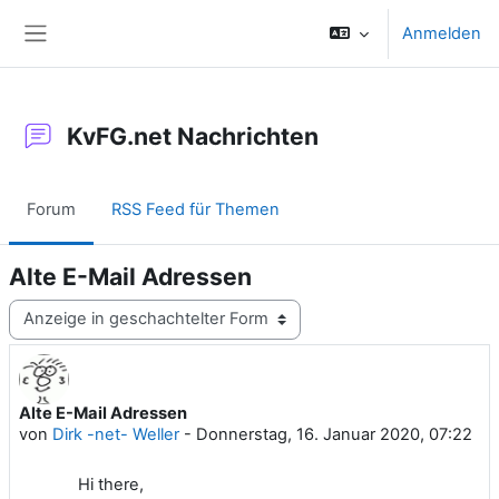
Zum Hauptinhalt
Anmelden
Website-Übersicht
KvFG.net Nachrichten
Forum
RSS Feed für Themen
Alte E-Mail Adressen
Anzeigemodus
Alte E-Mail Adressen
Anzahl Antworten: 0
von
Dirk -net- Weller
-
Donnerstag, 16. Januar 2020, 07:22
Hi there,