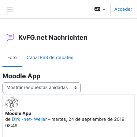
Salta al contenido principal
Acceder
Panel lateral
KvFG.net Nachrichten
Foro
Canal RSS de debates
Moodle App
Mostrar modo
Moodle App
Número de respuestas: 0
de
Dirk -net- Weller
-
martes, 24 de septiembre de 2019,
08:49