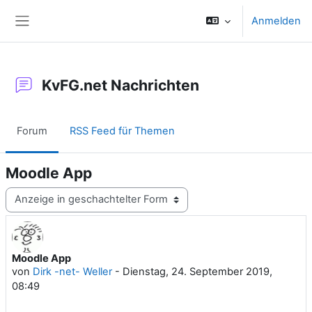
Zum Hauptinhalt
Anmelden
Website-Übersicht
KvFG.net Nachrichten
Forum
RSS Feed für Themen
Moodle App
Anzeigemodus
Moodle App
Anzahl Antworten: 0
von
Dirk -net- Weller
-
Dienstag, 24. September 2019,
08:49