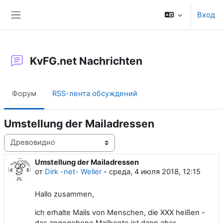
Перейти к основному содержанию
Вход
Боковая панель
KvFG.net Nachrichten
Форум
RSS-лента обсуждений
Umstellung der Mailadressen
Режим отображения
Umstellung der Mailadressen
Количество ответов: 0
от
Dirk -net- Weller
-
среда, 4 июля 2018, 12:15
Hallo zusammen,
ich erhalte Mails von Menschen, die XXX heißen -
das angegebene Mailkonto ist dann aber