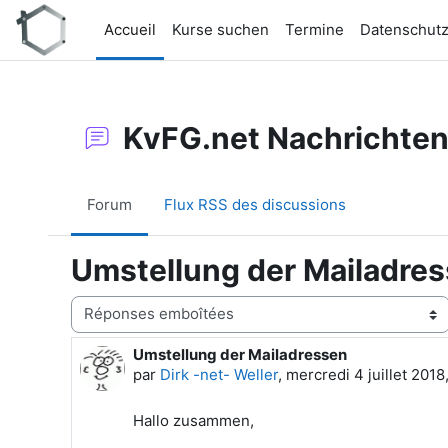
Passer au contenu principal
Accueil
Kurse suchen
Termine
Datenschut
KvFG.net Nachrichte
Forum
Flux RSS des discussions
Umstellung der Mailadre
Type d’affichage
Umstellung der Mailadressen
Nombre de réponses : 0
par
Dirk -net- Weller
,
mercredi 4 juillet 2018
Hallo zusammen,