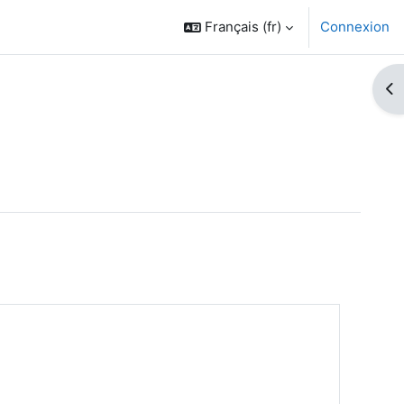
Français ‎(fr)‎
Connexion
Ouv