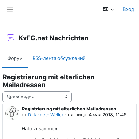
Перейти к основному содержанию
Вход
Боковая панель
KvFG.net Nachrichten
Форум
RSS-лента обсуждений
Registrierung mit elterlichen
Mailadressen
Режим отображения
Registrierung mit elterlichen Mailadressen
Количество ответов: 0
от
Dirk -net- Weller
-
пятница, 4 мая 2018, 11:45
Hallo zusammen,