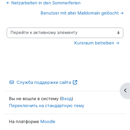
← Netzarbeiten in den Sommerferien
Benutzer mit alter Maildomain gelöscht →
Перейти к активному элементу
Kursraum betreiben →
Служба поддержки сайта
От
Вы не вошли в систему (
Вход
)
Переключить на стандартную тему
На платформе
Moodle