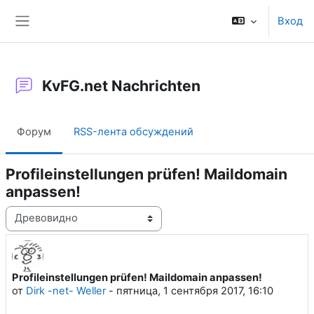
Перейти к основному содержанию
Вход
Боковая панель
KvFG.net Nachrichten
Форум
RSS-лента обсуждений
Profileinstellungen prüfen! Maildomain
anpassen!
Режим отображения
Profileinstellungen prüfen! Maildomain anpassen!
Количество ответов: 0
от
Dirk -net- Weller
-
пятница, 1 сентября 2017, 16:10