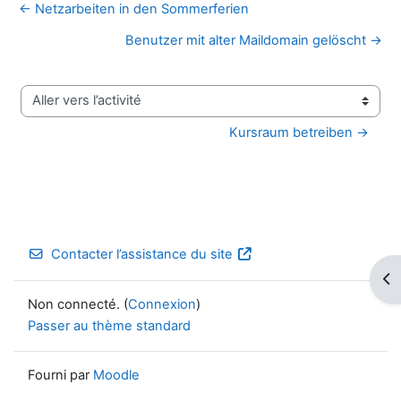
← Netzarbeiten in den Sommerferien
Benutzer mit alter Maildomain gelöscht →
Aller vers l’activité
Kursraum betreiben →
Contacter l’assistance du site
Ouv
Non connecté. (
Connexion
)
Passer au thème standard
Fourni par
Moodle