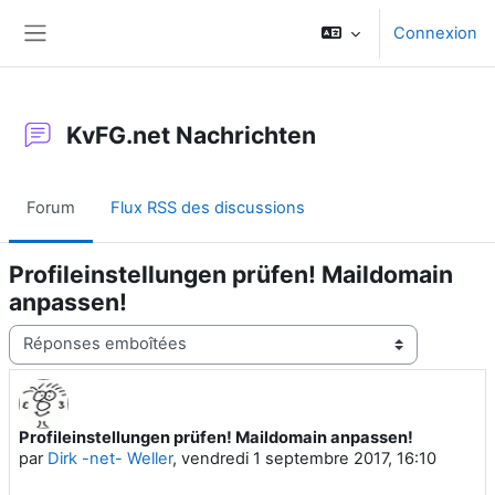
Passer au contenu principal
Connexion
Panneau latéral
KvFG.net Nachrichten
Forum
Flux RSS des discussions
Profileinstellungen prüfen! Maildomain
anpassen!
Type d’affichage
Profileinstellungen prüfen! Maildomain anpassen!
Nombre de réponses : 0
par
Dirk -net- Weller
,
vendredi 1 septembre 2017, 16:10