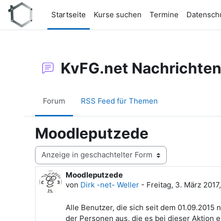
Zum Hauptinhalt
Startseite
Kurse suchen
Termine
Datensch
KvFG.net Nachrichte
Forum
RSS Feed für Themen
Moodleputzede
Anzeigemodus
Moodleputzede
Anzahl Antworten: 0
von
Dirk -net- Weller
-
Freitag, 3. März 2017
Alle Benutzer, die sich seit dem 01.09.201
der Personen aus, die es bei dieser Aktion e