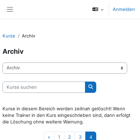
Zum Hauptinhalt
Anmelden
Website-Übersicht
Kurse
Archiv
Archiv
Kursbereiche
Kurse suchen
Kurse suchen
Kurse in diesem Bereich werden zeitnah gelöscht! Wenn
keine Trainer in den Kurs eingeschrieben sind, dann erfolgt
die Löschung ohne weitere Warnung.
Vorherige Seite
Seite 1
Seite 2
Seite 3
Seite 4
«
1
2
3
4